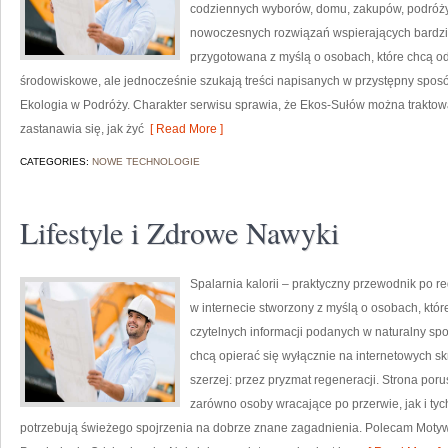
codziennych wyborów, domu, zakupów, podróży, 
nowoczesnych rozwiązań wspierających bardziej
przygotowana z myślą o osobach, które chcą 
środowiskowe, ale jednocześnie szukają treści napisanych w przystępny sposó
Ekologia w Podróży. Charakter serwisu sprawia, że Ekos-Sułów można traktowa
zastanawia się, jak żyć
[ Read More ]
CATEGORIES:
NOWE TECHNOLOGIE
Lifestyle i Zdrowe Nawyki
Spalarnia kalorii – praktyczny przewodnik po re
w internecie stworzony z myślą o osobach, któ
czytelnych informacji podanych w naturalny spos
chcą opierać się wyłącznie na internetowych skr
szerzej: przez pryzmat regeneracji. Strona por
zarówno osoby wracające po przerwie, jak i tyc
potrzebują świeżego spojrzenia na dobrze znane zagadnienia. Polecam Motyw