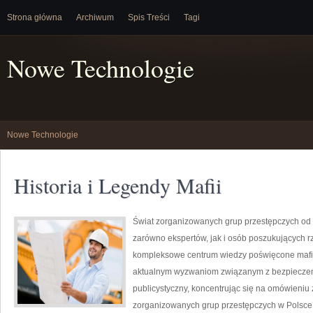
Strona główna
Archiwum
Spis Treści
Tagi
Nowe Technologie
Nowe Technologie
Historia i Legendy Mafii
Świat zorganizowanych grup przestępczych od 
zarówno ekspertów, jak i osób poszukujących rz
kompleksowe centrum wiedzy poświęcone mafii,
aktualnym wyzwaniom związanym z bezpieczeń
publicystyczny, koncentrując się na omówieniu 
zorganizowanych grup przestępczych w Polsce,