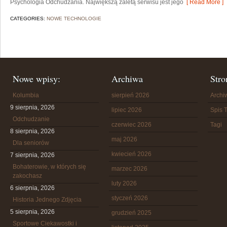
Psychologia Odchudzania. Największą zaletą serwisu jest jego
[ Read More ]
CATEGORIES:
NOWE TECHNOLOGIE
Nowe wpisy:
Archiwa
Stro
Kolumbia
sierpień 2026
Arch
9 sierpnia, 2026
lipiec 2026
Spis T
Odchudzanie
czerwiec 2026
Tagi
8 sierpnia, 2026
maj 2026
Dla seniorów
kwiecień 2026
7 sierpnia, 2026
Bohaterowie, w których się
marzec 2026
zakochasz
luty 2026
6 sierpnia, 2026
styczeń 2026
Historia Jednego Zdjęcia
5 sierpnia, 2026
grudzień 2025
Sportowe Ciekawostki i