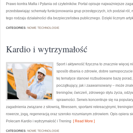
Prawo kontra Mafia i Pytania od czytelników. Portal opisuje najważniejsze za
przedstawiając schematy funkcjonowania grup przestępczych, ich podział ról,
tego rodzaju działalności dla bezpieczeństwa publicznego. Dzięki licznym arty
CATEGORIES:
NOWE TECHNOLOGIE
Kardio i wytrzymałość
Sport i aktywność fizyczna to znacznie więcej niż
sposób dbania o zdrowie, dobre samopoczucie
tej tematyce stanowi rozbudowane bazę porad,
początkujący, jak i zaawansowany – może znal
treningów, ćwiczeń, zdrowego stylu życia, odż
sprawności. Serwis koncentruje się na popular
zagadnienia związane z siłownią, fitnessem, sportami rekreacyjnymi, treningi
rowerze, jogą, regeneracją oraz szeroko rozumianym zdrowiem. Opis opiera si
Polecam Kardio i wytrzymałość i Trening
[ Read More ]
CATEGORIES:
NOWE TECHNOLOGIE