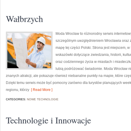
Wałbrzych
Moda Wrocław to różnorodny serwis interneto
szczególnym uwzględnieniem Wrocławia oraz z
mapę tej części Polski. Strona jest miejscem,
wskazówki dotyczące zwiedzania, historii, kultur
oraz codziennego życia w miastach i miasteczk
lubią podróżować świadomie. Moda Wrocław nie
znanych atrakcji, ale pokazuje również niebanalne punkty na mapie, które cz
Dzięki temu serwis może być pomocny zarówno dla turystów planujących week
regionu, którzy
[ Read More ]
CATEGORIES:
NOWE TECHNOLOGIE
Technologie i Innowacje