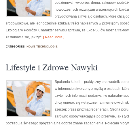
codziennych wyborów, domu, zakupów, podróży, 
nowoczesnych rozwiązań wspierających bardziej
przygotowana z myślą o osobach, które chcą 
środowiskowe, ale jednocześnie szukają treści napisanych w przystępny sposó
Ekologia w Podróży. Charakter serwisu sprawia, że Ekos-Sułów można traktowa
zastanawia się, jak żyć
[ Read More ]
CATEGORIES:
NOWE TECHNOLOGIE
Lifestyle i Zdrowe Nawyki
Spalarnia kalorii – praktyczny przewodnik po re
w internecie stworzony z myślą o osobach, któ
czytelnych informacji podanych w naturalny spos
chcą opierać się wyłącznie na internetowych skr
szerzej: przez pryzmat regeneracji. Strona por
zarówno osoby wracające po przerwie, jak i tyc
potrzebują świeżego spojrzenia na dobrze znane zagadnienia. Polecam Motyw