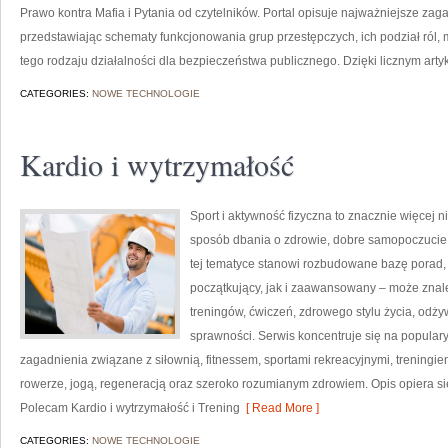
Prawo kontra Mafia i Pytania od czytelników. Portal opisuje najważniejsze za
przedstawiając schematy funkcjonowania grup przestępczych, ich podział ról,
tego rodzaju działalności dla bezpieczeństwa publicznego. Dzięki licznym arty
CATEGORIES:
NOWE TECHNOLOGIE
Kardio i wytrzymałość
Sport i aktywność fizyczna to znacznie więcej niż
sposób dbania o zdrowie, dobre samopoczucie
tej tematyce stanowi rozbudowane bazę porad,
początkujący, jak i zaawansowany – może znal
treningów, ćwiczeń, zdrowego stylu życia, odż
sprawności. Serwis koncentruje się na popular
zagadnienia związane z siłownią, fitnessem, sportami rekreacyjnymi, treningi
rowerze, jogą, regeneracją oraz szeroko rozumianym zdrowiem. Opis opiera si
Polecam Kardio i wytrzymałość i Trening
[ Read More ]
CATEGORIES:
NOWE TECHNOLOGIE