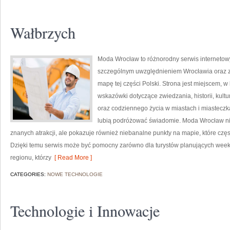
Wałbrzych
Moda Wrocław to różnorodny serwis interneto
szczególnym uwzględnieniem Wrocławia oraz z
mapę tej części Polski. Strona jest miejscem,
wskazówki dotyczące zwiedzania, historii, kultur
oraz codziennego życia w miastach i miasteczk
lubią podróżować świadomie. Moda Wrocław nie
znanych atrakcji, ale pokazuje również niebanalne punkty na mapie, które cz
Dzięki temu serwis może być pomocny zarówno dla turystów planujących week
regionu, którzy
[ Read More ]
CATEGORIES:
NOWE TECHNOLOGIE
Technologie i Innowacje