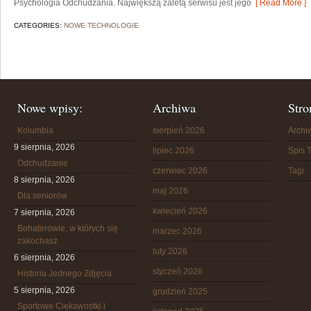
Psychologia Odchudzania. Największą zaletą serwisu jest jego
[ Read More ]
CATEGORIES:
NOWE TECHNOLOGIE
Nowe wpisy:
Archiwa
Stro
Kolumbia
sierpień 2026
Arch
9 sierpnia, 2026
lipiec 2026
Spis T
Odchudzanie
czerwiec 2026
Tagi
8 sierpnia, 2026
maj 2026
Dla seniorów
kwiecień 2026
7 sierpnia, 2026
Bohaterowie, w których się
marzec 2026
zakochasz
luty 2026
6 sierpnia, 2026
styczeń 2026
Historia Jednego Zdjęcia
5 sierpnia, 2026
grudzień 2025
Sportowe Ciekawostki i