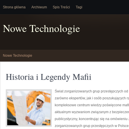
Strona główna
Archiwum
Spis Treści
Tagi
Nowe Technologie
Nowe Technologie
Historia i Legendy Mafii
Świat zorganizowanych grup przestępczych od 
zarówno ekspertów, jak i osób poszukujących rz
kompleksowe centrum wiedzy poświęcone mafii,
aktualnym wyzwaniom związanym z bezpieczeń
publicystyczny, koncentrując się na omówieniu 
zorganizowanych grup przestępczych w Polsce,