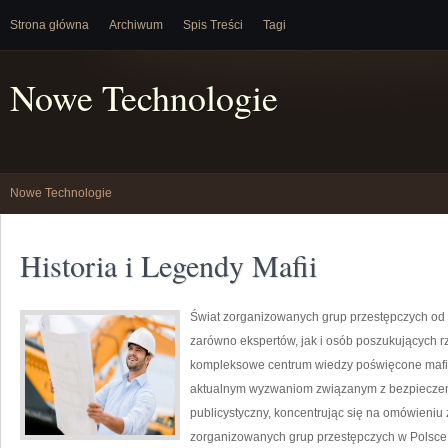
Strona główna
Archiwum
Spis Treści
Tagi
Nowe Technologie
Nowe Technologie
Historia i Legendy Mafii
Świat zorganizowanych grup przestępczych od 
zarówno ekspertów, jak i osób poszukujących rz
kompleksowe centrum wiedzy poświęcone mafii,
aktualnym wyzwaniom związanym z bezpieczeń
publicystyczny, koncentrując się na omówieniu 
zorganizowanych grup przestępczych w Polsce,