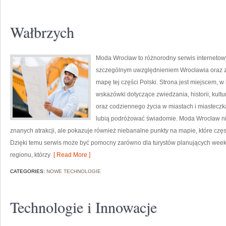
Wałbrzych
Moda Wrocław to różnorodny serwis interneto
szczególnym uwzględnieniem Wrocławia oraz z
mapę tej części Polski. Strona jest miejscem,
wskazówki dotyczące zwiedzania, historii, kultur
oraz codziennego życia w miastach i miasteczk
lubią podróżować świadomie. Moda Wrocław nie
znanych atrakcji, ale pokazuje również niebanalne punkty na mapie, które cz
Dzięki temu serwis może być pomocny zarówno dla turystów planujących week
regionu, którzy
[ Read More ]
CATEGORIES:
NOWE TECHNOLOGIE
Technologie i Innowacje