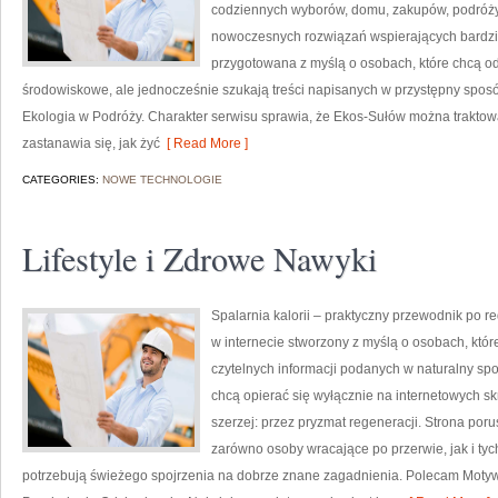
codziennych wyborów, domu, zakupów, podróży, 
nowoczesnych rozwiązań wspierających bardziej
przygotowana z myślą o osobach, które chcą 
środowiskowe, ale jednocześnie szukają treści napisanych w przystępny sposó
Ekologia w Podróży. Charakter serwisu sprawia, że Ekos-Sułów można traktowa
zastanawia się, jak żyć
[ Read More ]
CATEGORIES:
NOWE TECHNOLOGIE
Lifestyle i Zdrowe Nawyki
Spalarnia kalorii – praktyczny przewodnik po re
w internecie stworzony z myślą o osobach, któ
czytelnych informacji podanych w naturalny spos
chcą opierać się wyłącznie na internetowych skr
szerzej: przez pryzmat regeneracji. Strona por
zarówno osoby wracające po przerwie, jak i tyc
potrzebują świeżego spojrzenia na dobrze znane zagadnienia. Polecam Motyw