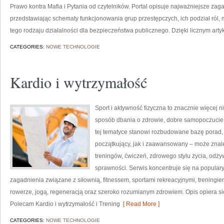
Prawo kontra Mafia i Pytania od czytelników. Portal opisuje najważniejsze za
przedstawiając schematy funkcjonowania grup przestępczych, ich podział ról,
tego rodzaju działalności dla bezpieczeństwa publicznego. Dzięki licznym arty
CATEGORIES:
NOWE TECHNOLOGIE
Kardio i wytrzymałość
Sport i aktywność fizyczna to znacznie więcej niż
sposób dbania o zdrowie, dobre samopoczucie
tej tematyce stanowi rozbudowane bazę porad,
początkujący, jak i zaawansowany – może znal
treningów, ćwiczeń, zdrowego stylu życia, odż
sprawności. Serwis koncentruje się na popular
zagadnienia związane z siłownią, fitnessem, sportami rekreacyjnymi, treningi
rowerze, jogą, regeneracją oraz szeroko rozumianym zdrowiem. Opis opiera si
Polecam Kardio i wytrzymałość i Trening
[ Read More ]
CATEGORIES:
NOWE TECHNOLOGIE