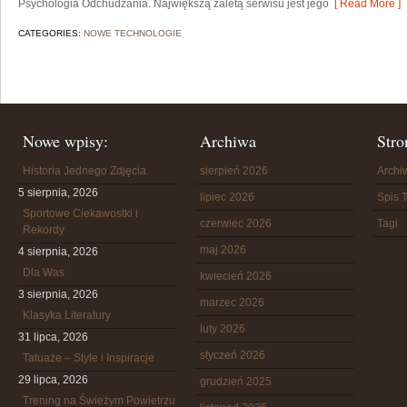
Psychologia Odchudzania. Największą zaletą serwisu jest jego
[ Read More ]
CATEGORIES:
NOWE TECHNOLOGIE
Nowe wpisy:
Archiwa
Stro
Historia Jednego Zdjęcia
sierpień 2026
Arch
5 sierpnia, 2026
lipiec 2026
Spis T
Sportowe Ciekawostki i
czerwiec 2026
Tagi
Rekordy
maj 2026
4 sierpnia, 2026
Dla Was
kwiecień 2026
3 sierpnia, 2026
marzec 2026
Klasyka Literatury
luty 2026
31 lipca, 2026
styczeń 2026
Tatuaże – Style i Inspiracje
29 lipca, 2026
grudzień 2025
Trening na Świeżym Powietrzu