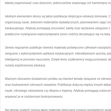
łatwiej organizować czas dzieciom, jednocześnie wspierając ich harmonijny ro
Istotnym elementem strony są także publikacje dotyczące edukacji domowej. Cz
organizacją nauki, doborem materiałów dydaktycznych, planowaniem zajęć 
edukacyjnego. Artykuły pomagają zrozumieć zalety oraz wyzwania związane z
praktyczne rozwiązania wykorzystywane przez rodziny decydujące się na taką 
Serwis regularnie publikuje również materiały poświęcone cyfrowym narzęd
związane z wykorzystaniem aplikacji edukacyjnych, interaktywnych quizów, pla
inteligencji w procesie nauczania. Dzięki temu użytkownicy mogą poznawać akt
rozwój współczesnej edukacji.
Ważnym obszarem działalności portalu są również tematy związane ze zdrowi
oraz budowaniem zdrowych nawyków. Publikacje dotyczą między innymi aktyw
nauki, zdrowego odżywiania czy dbania o higienę. Artykuły pomagają rodzicom 
wspierać je w codziennym funkcjonowaniu.
Na stronie znaleźć można także materiały dotyczące rozwoju kompetencji spo