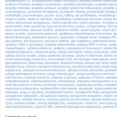
projektowanie UX
,
projektowanie wnętrz biurowych
,
projekty domów nowocze
graficzne firmowe
,
projekty humanitarne
,
projekty inwestycyjne
,
projekty krajo
projekty meblowe
,
projekty parkowe
,
projekty społeczne edukacyjne
,
projekty 
coworkingowa
,
przestrzeń kreatywna
,
przestrzeń otwarta
,
przewodniki turystyc
profilaktyka
,
psychoterapia
,
puzzle
,
quizy
,
rafting
,
rak profilaktyka
,
rehabilitacj
relaks w domu
,
relaks w ogrodzie
,
remarketing
,
restauracje premium
,
roboty d
rośliny doniczkowe pielęgnacja
,
rośliny egzotyczne
,
rowery górskie
,
rozrywka
rynek sztuki
,
rynki surowców
,
rysunek techniczny
,
rzeźba
,
scrapbooking
,
SEO t
sieci neuronowe
,
skincare routine
,
składanie modeli
,
smart budynki
,
smart city
spacer w lesie
,
sponsoring wydarzeń
,
spotkania networkingowe biznesowe
,
sp
telekonferencyjny
,
sterowanie głosem
,
stolarstwo
,
strategia marki
,
strategia PR
styl glamour
,
styl klasyczny
,
styl pracy zdalnej
,
styl rustykalny
,
suplementy diety
,
systemy CRM w sprzedaży
,
systemy dokumentów
,
systemy ERP w firmie
,
syste
nawadniające
,
systemy płatnicze
,
systemy zabezpieczeń domowych
,
szkoła fi
szkolenia kulinarne
,
szkolenie psów
,
szkoły policealne
,
sztuka gotowania
,
sztu
sztuka uliczna murale
,
sztuka użytkowa domowa
,
sztuka w internecie
,
taniec n
event
,
technologia medyczna
,
technologie AGD
,
technologie materiałowe
,
tech
specjalistyczna
,
teleporady zdrowotne
,
telepsychologia
,
terapia par
,
testy med
transformacja cyfrowa
,
transport autonomiczny
,
transport luksusowy
,
travel blo
artystyczna
,
ubezpieczenia komunikacyjne
,
ubezpieczenia zdrowotne prywatn
usługi cateringowe premium
,
usługi inwestycyjne
,
usługi turystyczne premium
,
nad morzem
,
wakacje premium
,
wakacje w górach
,
wakacje w Polsce
,
webdes
wideofilmowanie
,
wideokonferencje
,
wirtualizacja
,
wirtualna rzeczywistość w e
work-life balance w domu
,
workshop survivalowy
,
wspinaczka górska
,
współpr
wydarzenia edukacyjne
,
wydawnictwo internetowe
,
wynalazki
,
wypoczynek eko
malarska
,
yoga w ogrodzie
,
zarządzanie biurem
,
zarządzanie flotą
,
zarządzani
zarządzanie odpadami
,
zarządzanie wiedzą
,
zarządzanie zespołem
,
zdalne z
commerce
,
zdrowie fizyczne
,
zdrowie psychiczne dorosłych
,
zdrowie publiczne
życia
,
ziołolecznictwo
,
zmiany klimatyczne
,
zwiedzanie z dziećmi
,
zwierzęta eg
zwierząt domowych
,
żywność BIO
,
żywność ekologiczna regionalna
,
żywność f