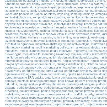
użytkowa
,
gry edukacyjne mobilne
,
gry karciane rodzinne
,
gry logiczne online
,
handmade produkty
,
hobby kreatywne
,
hotele biznesowe
,
hotele dla zwierząt
,
kampanie
,
infrastruktura cyfrowa
,
inspekcje budowlane
,
inspiracje wnętrzarski
izolacje termiczne
,
jachty luksusowe
,
jastrzębie inwestycyjne
,
kampanie eduka
kancelaria podatkowa
,
kapitał obrotowy
,
kayaking
,
kemping rodzinny
,
klimatyza
kominki ekologiczne
,
kompostowanie domowe
,
komunikacja interpersonalna
,
konferencje kulinarne
,
konferencje naukowe żywienie
,
konferencje zdrowotne
,
obywatelskie
,
konsultacje prawnicze
,
kosmetyki dla zwierząt
,
kosmetyki natura
kryptowaluty w inwestycjach
,
kuchnia francuska
,
kuchnia fusion
,
kuchnia greck
kuchnia międzynarodowa
,
kuchnia molekularna
,
kuchnia niemiecka
,
kuchnia o
sezonowa jesienna
,
kuchnia sezonowa letnia
,
kuchnia sezonowa zimowa
,
kuc
kuchnia wigilijna
,
kuchnie na wymiar
,
kultura online
,
kursy rozwoju osobistego
,
łazienki nowoczesne
,
lobbying
,
logistyka e-commerce
,
logo design
,
łyżwiarstw
architektura ogrodowa
,
malarstwo abstrakcyjne
,
malarstwo olejne
,
malowanie 
internetowy
,
marketing mobilny
,
marketing polityczny
,
marketing strategiczny
,
me
modułowe
,
meble skandynawskie
,
media tradycyjne
,
medycyna estetyczna zab
prewencyjna
,
mental health
,
mentoring zawodowy
,
miejskie rośliny
,
mikroelektr
monitorowanie zdrowia domowe
,
motion design
,
multimedia edukacyjne
,
multi
muzyka elektroniczna
,
narciarstwo biegowe
,
nauka gry na gitarze
,
nauka gry na
nawyki żywieniowe
,
nowoczesne biuro
,
obsługa klienta online
,
Ochrona danyc
powietrza
,
ochrona przyrody
,
ochrona systemów
,
ochrona wód
,
ochrona zdrowi
nowoczesny
,
ogród wertykalny
,
ogród wiejski
,
ogród wypoczynkowy
,
ogród zim
ogrzewanie ekologiczne
,
opieka nad seniorami
,
opieka nad zwierzętami dom
oprogramowanie ERP
,
optyka
,
organizacja domowa
,
organizacja konferencji
,
o
domowe
,
paintball
,
paleniska ogrodowe
,
parki linowe
,
patenty
,
personal brand
naturalna
,
pielęgniarstwo
,
platformy chmurowe
,
platformy edukacyjne
,
płatnośc
aktywne
,
podróże biznesowe
,
podróże budżetowe
,
podróże ekspedycyjne
,
pod
przyczepą
,
pokazy filmowe
,
pomoc międzynarodowa
,
pomoc prawna
,
pomoc p
podatkowe
,
porady rozwojowe
,
porównywarka lotów
,
portfolio artysty
,
pośredni
hybrydowa
,
praca zespołowa online
,
prasa cyfrowa
,
prawo cywilne biznesowe
produkcja telewizyjna
,
produkty bez glutenu
,
produkty bez laktozy
,
produkty tra
zawodowe
,
projektowanie graficzne
,
projektowanie ogrodzeń
,
projektowanie ś