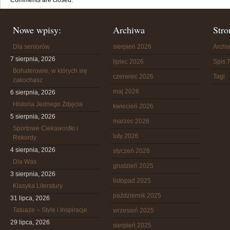
Comments are closed.
Nowe wpisy:
Archiwa
Stro
Dla seniorów
sierpień 2026
Arch
7 sierpnia, 2026
lipiec 2026
Spis T
Bohaterowie, w których się
czerwiec 2026
Tagi
zakochasz
maj 2026
6 sierpnia, 2026
Historia Jednego Zdjęcia
kwiecień 2026
5 sierpnia, 2026
marzec 2026
Sportowe Ciekawostki i
luty 2026
Rekordy
4 sierpnia, 2026
styczeń 2026
Dla Was
grudzień 2025
3 sierpnia, 2026
listopad 2025
Klasyka Literatury
październik 2025
31 lipca, 2026
Tatuaże – Style i Inspiracje
wrzesień 2025
29 lipca, 2026
sierpień 2025