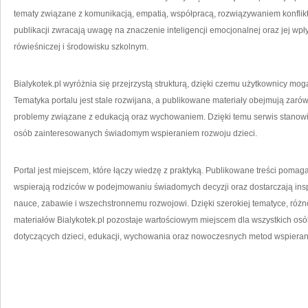
tematy związane z komunikacją, empatią, współpracą, rozwiązywaniem konflik
publikacji zwracają uwagę na znaczenie inteligencji emocjonalnej oraz jej wp
rówieśniczej i środowisku szkolnym.
Bialykotek.pl wyróżnia się przejrzystą strukturą, dzięki czemu użytkownicy mog
Tematyka portalu jest stale rozwijana, a publikowane materiały obejmują zar
problemy związane z edukacją oraz wychowaniem. Dzięki temu serwis stanowi 
osób zainteresowanych świadomym wspieraniem rozwoju dzieci.
Portal jest miejscem, które łączy wiedzę z praktyką. Publikowane treści pomag
wspierają rodziców w podejmowaniu świadomych decyzji oraz dostarczają insp
nauce, zabawie i wszechstronnemu rozwojowi. Dzięki szerokiej tematyce, róż
materiałów Bialykotek.pl pozostaje wartościowym miejscem dla wszystkich osó
dotyczących dzieci, edukacji, wychowania oraz nowoczesnych metod wspieran