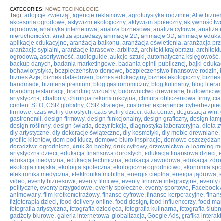
CATEGORIES:
NOWE TECHNOLOGIE
Tagi:
adopcje zwierząt
,
agencje reklamowe
,
agroturystyka rodzinne
,
AI w bizne
akcesoria ogrodowe
,
aktywizm ekologiczny
,
aktywizm społeczny
,
aktywność tw
ogrodowe
,
analityka internetowa
,
analiza biznesowa
,
analiza cyfrowa
,
analiza
nieruchomości
,
analiza sprzedaży
,
animacje 2D
,
animacje 3D
,
animacje eduka
aplikacje edukacyjne
,
aranżacja balkonu
,
aranżacja oświetlenia
,
aranżacja prz
aranżacje sypialni
,
aranżacje tarasowe
,
arbitraż
,
architekt krajobrazu
,
architek
ogrodowa
,
asertywność
,
audioguide
,
aukcje sztuki
,
automatyczna księgowość
,
backup danych
,
badania marketingowe
,
badania opinii publicznej
,
bajki eduka
behawiorystyka
,
bezpieczeństwo domowe
,
bezpieczeństwo finansowe rodzin
,
biznes Azja
,
biznes data-driven
,
biznes edukacyjny
,
biznes ekologiczny
,
biznes
handmade
,
biżuteria premium
,
blog gastronomiczny
,
blog kulinarny
,
blog litera
branding restauracji
,
branding wizualny
,
budownictwo drewniane
,
budownictw
artystyczna
,
chatboty
,
chirurgia rekonstrukcyjna
,
chmura obliczeniowa firmy
,
ci
content SEO
,
CSR globalny
,
CSR strategie
,
customer experience
,
cyberbezpi
firmowe
,
czas wolny dorosłych
,
czas wolny dzieci
,
data center
,
degustacja win
,
gastronomii
,
design firmowy
,
design funkcjonalny
,
design graficzny
,
design lam
design roślinny
,
design światła
,
dezynfekcja
,
diagnostyka laboratoryjna
,
dieta z
diy artystyczne
,
diy dekoracje świąteczne
,
diy kosmetyki
,
diy meble drewniane
,
profile klientów
,
dom pod klucz
,
domowe biuro inspiracje
,
domowe oszczędzan
doradztwo ogrodnicze
,
druk 3d hobby
,
druk cyfrowy
,
drzewnictwo
,
e-learning 
artystyczna dzieci
,
edukacja finansowa dorosłych
,
edukacja finansowa dzieci
,
edukacja medyczna
,
edukacja techniczna
,
edukacja zawodowa
,
edukacja zdro
ekologia miejska
,
ekologia społeczna
,
ekologiczne ogrodnictwo
,
ekonomia spo
elektronika medyczna
,
elektronika mobilna
,
energia cieplna
,
energia jądrowa
,
video
,
eventy biznesowe
,
eventy filmowe
,
eventy firmowe integracyjne
,
eventy 
polityczne
,
eventy przygodowe
,
eventy społeczne
,
eventy sportowe
,
Facebook 
animowany
,
film krótkometrażowy
,
finanse cyfrowe
,
finanse korporacyjne
,
finan
fizjoterapia dzieci
,
food delivery online
,
food design
,
food influencerzy
,
food ma
fotografia artystyczna
,
fotografia dziecięca
,
fotografia kulinarna
,
fotografia ślub
gadżety biurowe
,
galeria internetowa
,
globalizacja
,
Google Ads
,
grafika intera