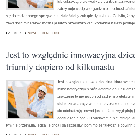
lub cukrzycą, picie wody z gigantyczna zawart
zatrzymuje wodę w organizmie i podnosi ciśnie
się do codziennego spożywania. Należałoby zakupić dystrybutor Calivita, żeb
zawartość minerałów, można je łatwo przedawkować. Podobnie należy postęp
CATEGORIES:
NOWE TECHNOLOGIE
Jest to względnie innowacyjna dzied
triumfy dopiero od kilkunastu
Jest to względnie nowa dziedzina, która świeci 
mimo notorycznych prób dotarcia do ludzi ora
znaczenie to nie jest on od żadnym pretekstem 
globie zmaga się z wieloma przeszkodami dotycz
się odchudzają, nawet jeśli de facto wyglądają j
odchudzanie cga800 adekwatnie nie istnieje, a
tym nie przejmują, jedzą ile chcą i są szczęśliwi pomimo że faktycznie powinni