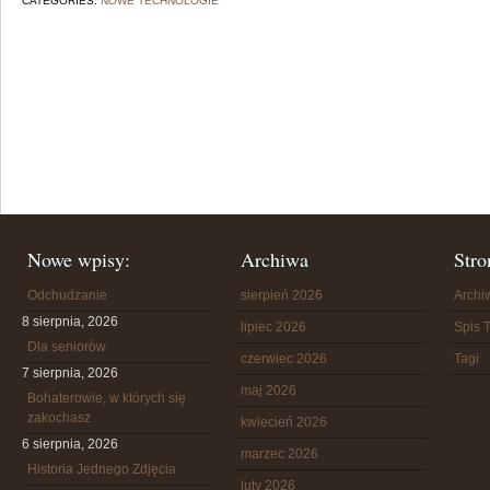
CATEGORIES:
NOWE TECHNOLOGIE
Nowe wpisy:
Archiwa
Stro
Odchudzanie
sierpień 2026
Arch
8 sierpnia, 2026
lipiec 2026
Spis T
Dla seniorów
czerwiec 2026
Tagi
7 sierpnia, 2026
maj 2026
Bohaterowie, w których się
zakochasz
kwiecień 2026
6 sierpnia, 2026
marzec 2026
Historia Jednego Zdjęcia
luty 2026