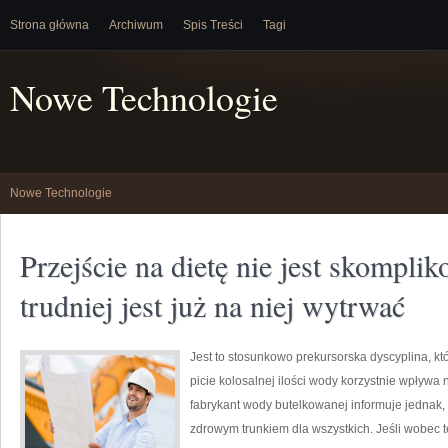
Strona główna
Archiwum
Spis Treści
Tagi
Nowe Technologie
Nowe Technologie
Przejście na dietę nie jest skompli
trudniej jest już na niej wytrwać
Jest to stosunkowo prekursorska dyscyplina, któ
picie kolosalnej ilości wody korzystnie wpływa
fabrykant wody butelkowanej informuje jednak, 
zdrowym trunkiem dla wszystkich. Jeśli wobec 