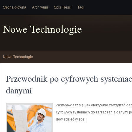
Strona główna
Archiwum
Spis Treści
Tagi
Nowe Technologie
Nowe Technologie
Przewodnik po cyfrowych systemac
danymi
Zastanawiasz się, jak efektywnie zarządzać da
cyfrowych systemach do zarządzania danymi pom
dowiedzieć więcej!